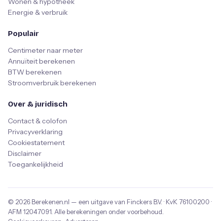
Wonen & hypotheek
Energie & verbruik
Populair
Centimeter naar meter
Annuïteit berekenen
BTW berekenen
Stroomverbruik berekenen
Over & juridisch
Contact & colofon
Privacyverklaring
Cookiestatement
Disclaimer
Toegankelijkheid
© 2026
Berekenen.nl
— een uitgave van
Finckers B.V.
· KvK
76100200
·
AFM
12047091
. Alle berekeningen onder voorbehoud.