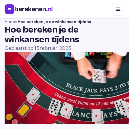
berekenen
.nl
=
Home
›
Hoe bereken je de winkansen tijdens
Hoe bereken je de
winkansen tijdens
Geplaatst op
15 februari 2025