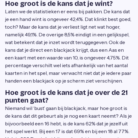
Hoe groot is de kans dat je wint?
Laten we de statistieken er eens bij pakken. De kans dat
je een hand wint is ongeveer 42,4%. Dat klinkt best goed,
toch? Maar de kans dat je verliest ligt net wat hoger,
namelijk 49,1%. De overige 8,5% eindigt in een gelijkspel,
wat betekent dat je inzet wordt teruggegeven. Ook de
kans dat je direct een blackjack krijgt, dus een Aas en
een kaart met een waarde van 10, is ongeveer 4,75%. Dit
percentage verschilt wel iets afhankelijk van het aantal
kaarten in het spel, maar verwacht niet dat je iedere paar
handen een blackjack op je scherm ziet verschijnen.
Hoe groot is de kans dat je over de 21
punten gaat?
Niemand wil ‘bust’ gaan bij blackjack, maar hoe groot is
de kans dat dit gebeurt als je nog een kaart neemt? Als je
bijvoorbeeld een 16 hebt, is de kans 62% dat je jezelf uit
het spel werkt. Bij een 17 is dat 69% en bij een 18 al 77%.