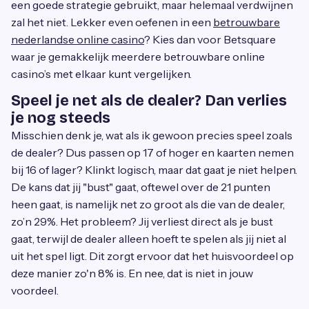
een goede strategie gebruikt, maar helemaal verdwijnen
zal het niet. Lekker even oefenen in een
betrouwbare
nederlandse online casino
? Kies dan voor Betsquare
waar je gemakkelijk meerdere betrouwbare online
casino’s met elkaar kunt vergelijken.
Speel je net als de dealer? Dan verlies
je nog steeds
Misschien denk je, wat als ik gewoon precies speel zoals
de dealer? Dus passen op 17 of hoger en kaarten nemen
bij 16 of lager? Klinkt logisch, maar dat gaat je niet helpen.
De kans dat jij "bust" gaat, oftewel over de 21 punten
heen gaat, is namelijk net zo groot als die van de dealer,
zo’n 29%. Het probleem? Jij verliest direct als je bust
gaat, terwijl de dealer alleen hoeft te spelen als jij niet al
uit het spel ligt. Dit zorgt ervoor dat het huisvoordeel op
deze manier zo'n 8% is. En nee, dat is niet in jouw
voordeel.