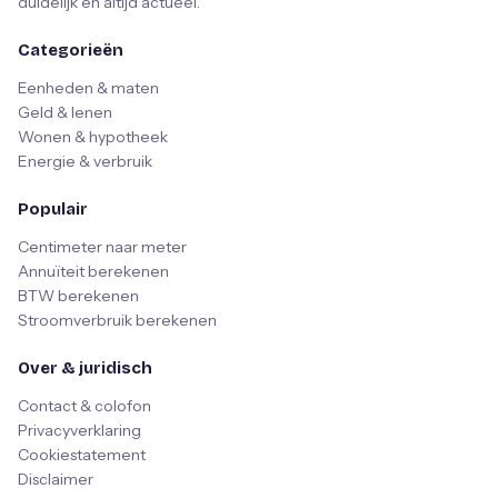
duidelijk en altijd actueel.
Categorieën
Eenheden & maten
Geld & lenen
Wonen & hypotheek
Energie & verbruik
Populair
Centimeter naar meter
Annuïteit berekenen
BTW berekenen
Stroomverbruik berekenen
Over & juridisch
Contact & colofon
Privacyverklaring
Cookiestatement
Disclaimer