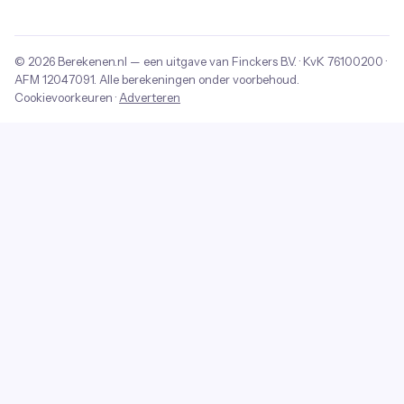
© 2026
Berekenen.nl
— een uitgave van
Finckers B.V.
· KvK
76100200
·
AFM
12047091
. Alle berekeningen onder voorbehoud.
Cookievoorkeuren
·
Adverteren