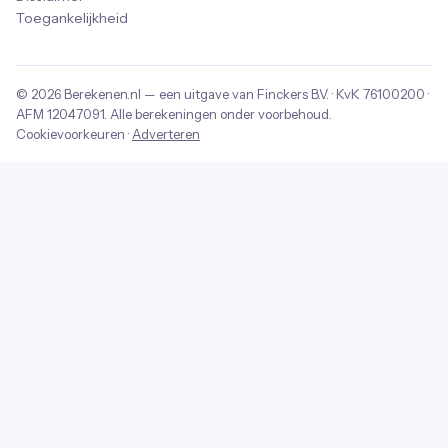
Toegankelijkheid
© 2026
Berekenen.nl
— een uitgave van
Finckers B.V.
· KvK
76100200
·
AFM
12047091
. Alle berekeningen onder voorbehoud.
Cookievoorkeuren
·
Adverteren