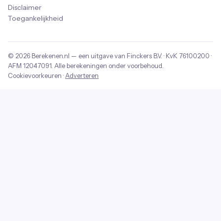
Disclaimer
Toegankelijkheid
© 2026
Berekenen.nl
— een uitgave van
Finckers B.V.
· KvK
76100200
·
AFM
12047091
. Alle berekeningen onder voorbehoud.
Cookievoorkeuren
·
Adverteren