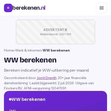
berekenen
.nl
=
ADVERTENTIE
Mobile banner · 320 × 100
Home
›
Werk & inkomen
›
WW berekenen
WW berekenen
Bereken indicatief je WW-uitkering per maand.
Gecontroleerd door
Jorrit Drenth
, 20+ jaar financiële
dienstverlening
·
Laatst bijgewerkt:
2 juli 2026
· Uitgave van
Finckers B.V., AFM-vergunning 12047091
WW berekenen
Jaar