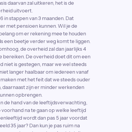
is daarvan zal uitkeren, het is de
rheid uitvoert.
6 in stappen van 3 maanden. Dat
ter met pensioen kunnen. Wil je de
n belang om er rekening mee te houden
s een beetje verder weg komt te liggen.
omhoog, de overheid zal dan jaarlijks 4
te bereiken. De overheid doet dit om een
ijd niet is gestegen, maar we wel steeds
 niet langer haalbaar om iedereen vanaf
te maken met het feit dat we steeds ouder
 daarnaast zijn er minder werkenden
 kunnen opbrengen.
n de hand van de leeftijdsverwachting,
 voorhand na te gaan op welke leeftijd
enleeftijd wordt dan pas 5 jaar voordat
eld 35 jaar? Dan kun je pas ruim na