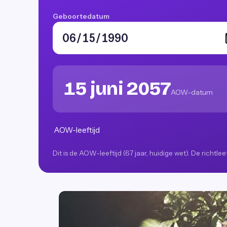
Geboortedatum
15 juni 2057
AOW-datum
AOW-leeftijd
Dit is de AOW-leeftijd (67 jaar, huidige wet). De richtl