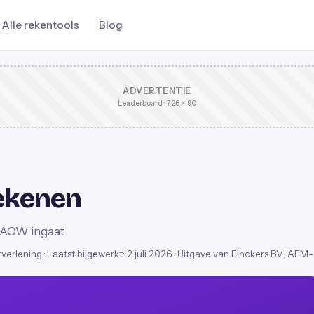
Alle rekentools
Blog
ADVERTENTIE
Leaderboard · 728 × 90
rekenen
 AOW ingaat.
stverlening
·
Laatst bijgewerkt:
2 juli 2026
· Uitgave van Finckers B.V., AFM-