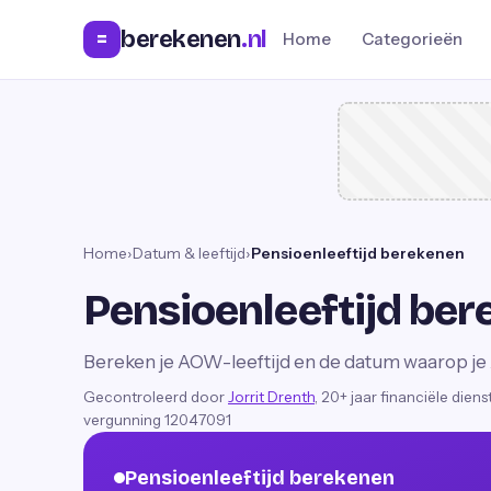
berekenen
.nl
=
Home
Categorieën
Home
›
Datum & leeftijd
›
Pensioenleeftijd berekenen
Pensioenleeftijd be
Bereken je AOW-leeftijd en de datum waarop je
Gecontroleerd door
Jorrit Drenth
, 20+ jaar financiële dien
vergunning 12047091
Pensioenleeftijd berekenen