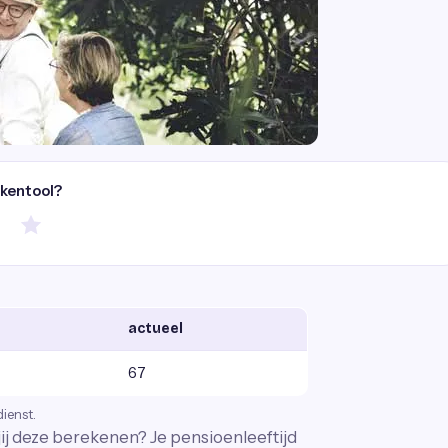
ekentool?
actueel
67
dienst.
 jij deze berekenen? Je pensioenleeftijd