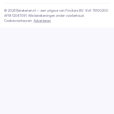
© 2026
Berekenen.nl
— een uitgave van
Finckers B.V.
· KvK
76100200
·
AFM
12047091
. Alle berekeningen onder voorbehoud.
Cookievoorkeuren
·
Adverteren