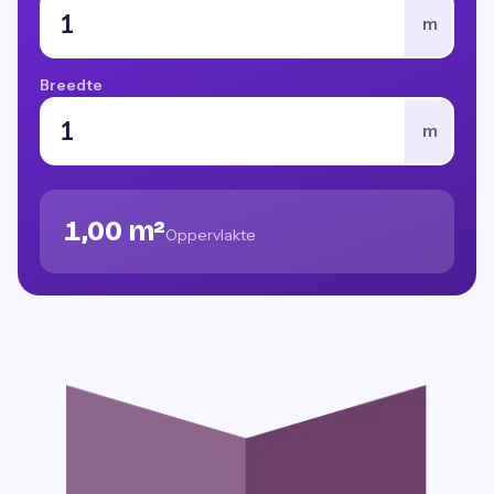
m
Breedte
m
1,00 m²
Oppervlakte