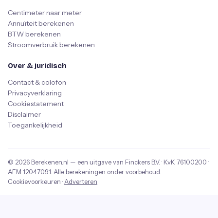
Centimeter naar meter
Annuïteit berekenen
BTW berekenen
Stroomverbruik berekenen
Over & juridisch
Contact & colofon
Privacyverklaring
Cookiestatement
Disclaimer
Toegankelijkheid
© 2026
Berekenen.nl
— een uitgave van
Finckers B.V.
· KvK
76100200
·
AFM
12047091
. Alle berekeningen onder voorbehoud.
Cookievoorkeuren
·
Adverteren