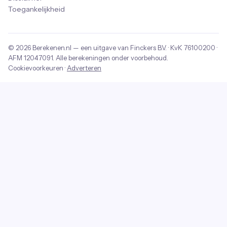
Toegankelijkheid
© 2026
Berekenen.nl
— een uitgave van
Finckers B.V.
· KvK
76100200
·
AFM
12047091
. Alle berekeningen onder voorbehoud.
Cookievoorkeuren
·
Adverteren