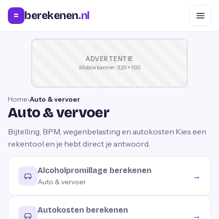
berekenen
.nl
=
ADVERTENTIE
Mobile banner · 320 × 100
Home
›
Auto & vervoer
Auto & vervoer
Bijtelling, BPM, wegenbelasting en autokosten
Kies een
rekentool en je hebt direct je antwoord.
Alcoholpromillage berekenen
→
Auto & vervoer
Autokosten berekenen
→