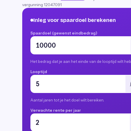
vergunning 12047091
Inleg voor spaardoel berekenen
Spaardoel (gewenst eindbedrag)
Het bedrag dat je aan het einde van de looptijd wilt he
Looptijd
Aantal jaren tot je het doel wilt bereiken.
Verwachte rente per jaar