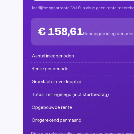
Jaarlijkse spaarrente. Vul 0 in als je geen rente meereke
€ 158,61
Benodigde inleg per per
Aantal inlegperioden
Rente per periode
Groeifactor over looptijd
Totaal zelf ingelegd (incl. startbedrag)
Opgebouwde rente
Omgerekend per maand
Dit is een rekenkundige indicatie op basis van een va