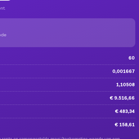
nt.
iode
60
0,001667
1,10508
€ 9.516,66
€ 483,34
€ 158,61
ste rente en samengestelde groei (toekomstige waarde van een