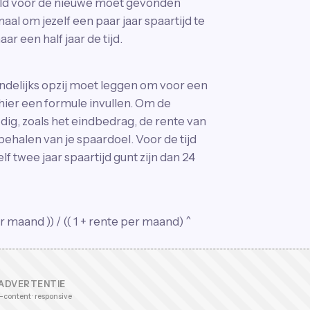
s geld voor de nieuwe moet gevonden
al om jezelf een paar jaar spaartijd te
r een half jaar de tijd.
ndelijks opzij moet leggen om voor een
hier een formule invullen. Om de
dig, zoals het eindbedrag, de rente van
t behalen van je spaardoel. Voor de tijd
elf twee jaar spaartijd gunt zijn dan 24
r maand )) / (( 1 + rente per maand) ^
ADVERTENTIE
-content · responsive