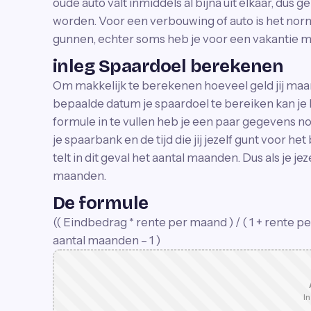
oude auto valt inmiddels al bijna uit elkaar, du
worden. Voor een verbouwing of auto is het norma
gunnen, echter soms heb je voor een vakantie maa
inleg Spaardoel berekenen
Om makkelijk te berekenen hoeveel geld jij maa
bepaalde datum je spaardoel te bereiken kan je 
formule in te vullen heb je een paar gegevens no
je spaarbank en de tijd die jij jezelf gunt voor he
telt in dit geval het aantal maanden. Dus als je jez
maanden.
De formule
(( Eindbedrag * rente per maand ) / ( 1 + rente pe
aantal maanden – 1 )
In