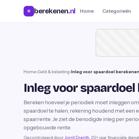
berekenen
.nl
=
Home
Categorieën
Home
›
Geld & belasting
›
Inleg voor spaardoel berekene
Inleg voor spaardoe
Bereken hoeveel je periodiek moet inleggen om 
spaardoel te halen, rekening houdend met een 
spaarrente. Je ziet de benodigde inleg per periode
opgebouwde rente.
Gecontroleerd door
Jorrit Drenth
, 20+ jaar financiële dien