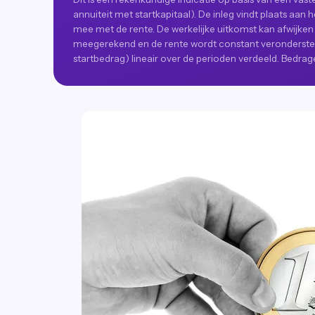
annuiteit met startkapitaal). De inleg vindt plaats aan 
mee met de rente. De werkelijke uitkomst kan afwijken do
meegerekend en de rente wordt constant verondersteld
startbedrag) lineair over de perioden verdeeld. Bedrage