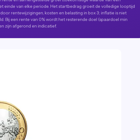
het einde van elke periode. Het startbedrag groeit de volledige looptijd
or rentewijzigingen, kosten en belasting in box 3; inflatie is niet
. Bij een rente van 0% wordt het resterende doel (spaardoel min
n zijn afgerond en indicatief.