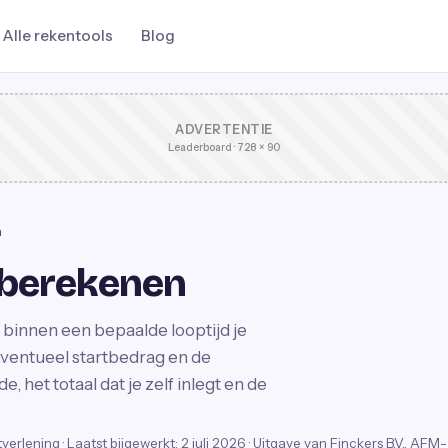
Alle rekentools
Blog
ADVERTENTIE
Leaderboard · 728 × 90
n
l berekenen
binnen een bepaalde looptijd je
eventueel startbedrag en de
, het totaal dat je zelf inlegt en de
stverlening
·
Laatst bijgewerkt:
2 juli 2026
· Uitgave van Finckers B.V., AFM-