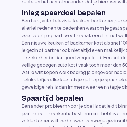
rente en het aantal maanden dat je hierover wilt
Inleg spaardoel bepalen
Een huis, auto, televisie, keuken, badkamer, serre
allerlei redenen te bedenken waarom je gaat spar
waarvoor je spaart, weet je vaak eerder met wel
Een nieuwe keuken of badkamer kost als snel 100
je gezin of partner ook niet altijd even makkelij
de zekerheid is dan goed weggelegd. Een auto k
veilige gedegen auto kost vaak toch meer dan 5
wat je wilt kopen welk bedrag je ongeveer nodig
geluk stofjes elke keer als je geld op je spaarrek
geweldige reis is dan immers weer een stapje dic
Spaartijd bepalen
Een ander probleem voor je doel is dat je dit binn
jaar een verre vakantiebestemming hebt is een s
zolderkamer wilt verbouwen vanwege gezinsuitbrei