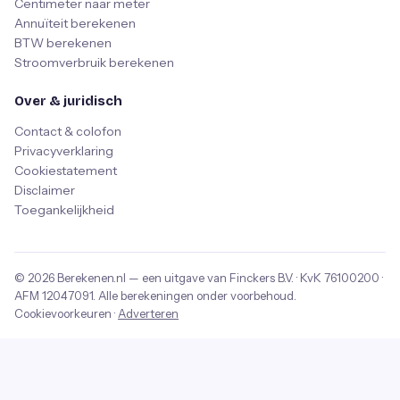
Centimeter naar meter
Annuïteit berekenen
BTW berekenen
Stroomverbruik berekenen
Over & juridisch
Contact & colofon
Privacyverklaring
Cookiestatement
Disclaimer
Toegankelijkheid
© 2026
Berekenen.nl
— een uitgave van
Finckers B.V.
· KvK
76100200
·
AFM
12047091
. Alle berekeningen onder voorbehoud.
Cookievoorkeuren
·
Adverteren