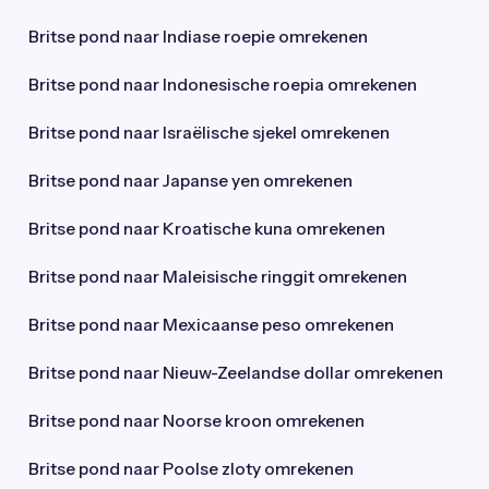
Britse pond naar Indiase roepie omrekenen
Britse pond naar Indonesische roepia omrekenen
Britse pond naar Israëlische sjekel omrekenen
Britse pond naar Japanse yen omrekenen
Britse pond naar Kroatische kuna omrekenen
Britse pond naar Maleisische ringgit omrekenen
Britse pond naar Mexicaanse peso omrekenen
Britse pond naar Nieuw-Zeelandse dollar omrekenen
Britse pond naar Noorse kroon omrekenen
Britse pond naar Poolse zloty omrekenen