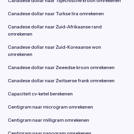
Canadese dollar naar Tsjechische kroon omrekenen
Canadese dollar naar Turkse lira omrekenen
Canadese dollar naar Zuid-Afrikaanse rand
omrekenen
Canadese dollar naar Zuid-Koreaanse won
omrekenen
Canadese dollar naar Zweedse kroon omrekenen
Canadese dollar naar Zwitserse frank omrekenen
Capaciteit cv-ketel berekenen
Centigram naar microgram omrekenen
Centigram naar milligram omrekenen
Centigram naar nanogram omrekenen