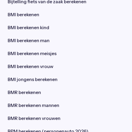
Bijtelling fiets van de zaak berekenen
BMI berekenen
BMI berekenen kind
BMI berekenen man
BMI berekenen meisjes
BMI berekenen vrouw
BMI jongens berekenen
BMR berekenen
BMR berekenen mannen
BMR berekenen vrouwen
BPM berekenen (personenauto 2026)