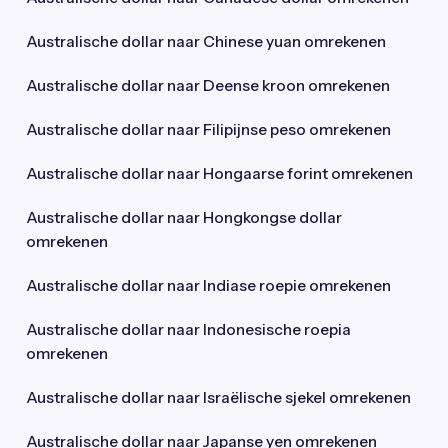
Australische dollar naar Chinese yuan omrekenen
Australische dollar naar Deense kroon omrekenen
Australische dollar naar Filipijnse peso omrekenen
Australische dollar naar Hongaarse forint omrekenen
Australische dollar naar Hongkongse dollar
omrekenen
Australische dollar naar Indiase roepie omrekenen
Australische dollar naar Indonesische roepia
omrekenen
Australische dollar naar Israëlische sjekel omrekenen
Australische dollar naar Japanse yen omrekenen