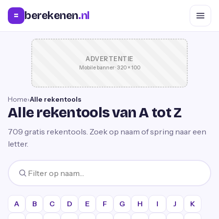
berekenen
.nl
=
ADVERTENTIE
Mobile banner · 320 × 100
Home
›
Alle rekentools
Alle rekentools van A tot Z
709
gratis rekentools. Zoek op naam of spring naar een
letter.
A
B
C
D
E
F
G
H
I
J
K