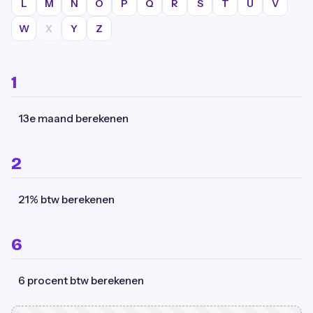
L
M
N
O
P
Q
R
S
T
U
V
W
X
Y
Z
1
13e maand berekenen
2
21% btw berekenen
6
6 procent btw berekenen