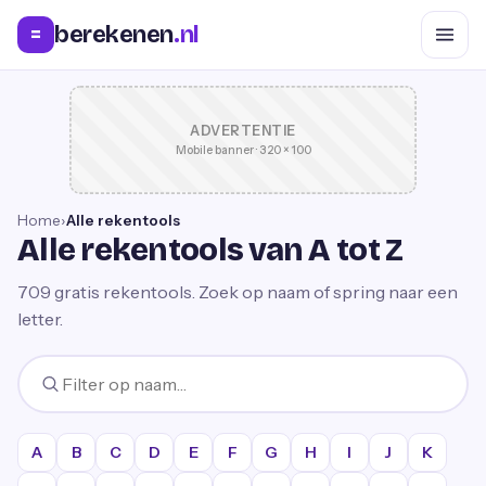
berekenen
.nl
=
ADVERTENTIE
Mobile banner · 320 × 100
Home
›
Alle rekentools
Alle rekentools van A tot Z
709
gratis rekentools. Zoek op naam of spring naar een
letter.
A
B
C
D
E
F
G
H
I
J
K