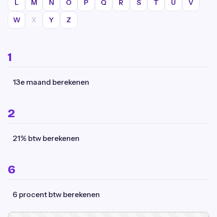
L
M
N
O
P
Q
R
S
T
U
V
W
X
Y
Z
1
13e maand berekenen
2
21% btw berekenen
6
6 procent btw berekenen