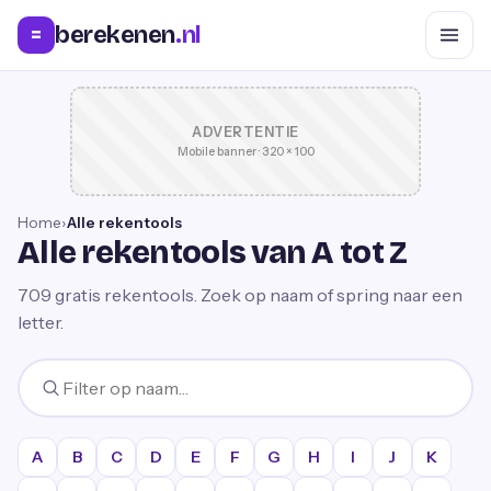
berekenen
.nl
=
ADVERTENTIE
Mobile banner · 320 × 100
Home
›
Alle rekentools
Alle rekentools van A tot Z
709
gratis rekentools. Zoek op naam of spring naar een
letter.
A
B
C
D
E
F
G
H
I
J
K