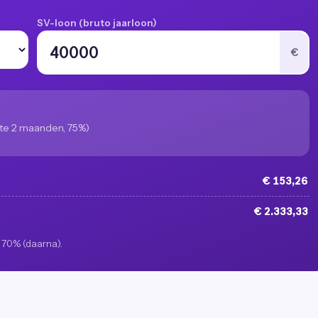
SV-loon (bruto jaarloon)
€
e 2 maanden, 75%)
€ 153,26
€ 2.333,33
f 70% (daarna).