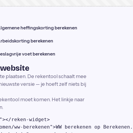
lgemene heffingskorting berekenen
rbeidskorting berekenen
eslagvrije voet berekenen
 website
ite plaatsen. De rekentool schaalt mee
ieuwste versie — je hoeft zelf niets bij
ekentool moet komen. Het linkje naar
n.
"></reken-widget>

omen/ww-berekenen">WW berekenen op Berekenen.