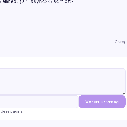
/embed.js" async></script>
0
vra
Verstuur vraag
p deze pagina.