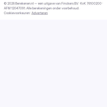
© 2026
Berekenen.nl
— een uitgave van
Finckers B.V.
· KvK
76100200
·
AFM
12047091
. Alle berekeningen onder voorbehoud.
Cookievoorkeuren
·
Adverteren