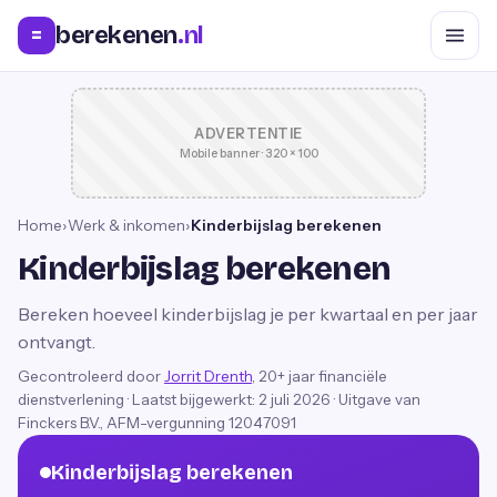
berekenen
.nl
=
ADVERTENTIE
Mobile banner · 320 × 100
Home
›
Werk & inkomen
›
Kinderbijslag berekenen
Kinderbijslag berekenen
Bereken hoeveel kinderbijslag je per kwartaal en per jaar
ontvangt.
Gecontroleerd door
Jorrit Drenth
, 20+ jaar financiële
dienstverlening
·
Laatst bijgewerkt:
2 juli 2026
· Uitgave van
Finckers B.V., AFM-vergunning 12047091
Kinderbijslag berekenen