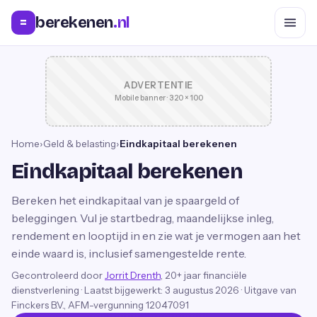
berekenen
.nl
=
ADVERTENTIE
Mobile banner · 320 × 100
Home
›
Geld & belasting
›
Eindkapitaal berekenen
Eindkapitaal berekenen
Bereken het eindkapitaal van je spaargeld of
beleggingen. Vul je startbedrag, maandelijkse inleg,
rendement en looptijd in en zie wat je vermogen aan het
einde waard is, inclusief samengestelde rente.
Gecontroleerd door
Jorrit Drenth
, 20+ jaar financiële
dienstverlening
·
Laatst bijgewerkt:
3 augustus 2026
· Uitgave van
Finckers B.V., AFM-vergunning 12047091