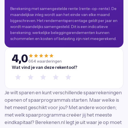
Berekening met samengestelde rente (rente-op-rente). De
maandelijkse inleg wordt aan het einde van elke maand
bijgeschreven. Het rendementspercentage geldt per jaar en
wordt maandelijks samengesteld. Dit is een indicatieve
berekening; werkelijke beleggingsrendementen kunnen
schommelen en kosten of belasting zijn niet meegerekend.
4,0
664
waarderingen
Wat vind je van deze rekentool?
Je wilt sparen en kunt verschillende spaarrekeningen
openen of spaarprogramma's starten. Maar welke is
het meest geschikt voor jou? Met andere woorden;
met welk spaarprogramma creëer jij het meeste
eindkapitaal? Berekenen.nl legt je uit waar je op moet