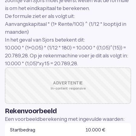
zoontje van Sjors moet je eerst weten wat de formule
is om het eindkapitaal te berekenen.
De formule ziet er als volgt uit:
Aanvangskapitaal * (1+ Rente/100) ^ (1/12 * looptijd in
maanden)
In het geval van Sjors betekent dit:
10.000 * (1+0,05) * (1/12 * 180) = 10.000 * ((1,05)^(15)) =
20.789,28. Op je rekenmachine voer je dit als volgt in:
10.000 * (1,05)*xy15 = 20.789,28.
ADVERTENTIE
In-content · responsive
Rekenvoorbeeld
Een voorbeeldberekening met ingevulde waarden:
Startbedrag
10.000 €