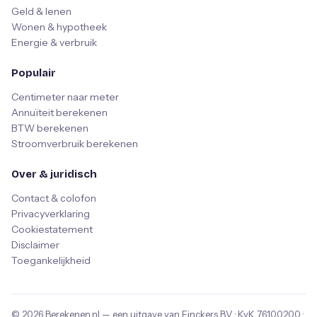
Geld & lenen
Wonen & hypotheek
Energie & verbruik
Populair
Centimeter naar meter
Annuïteit berekenen
BTW berekenen
Stroomverbruik berekenen
Over & juridisch
Contact & colofon
Privacyverklaring
Cookiestatement
Disclaimer
Toegankelijkheid
© 2026
Berekenen.nl
— een uitgave van
Finckers B.V.
· KvK
76100200
·