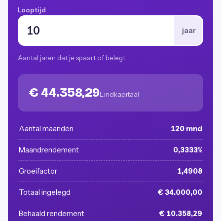
Looptijd
jaar
Aantal jaren dat je spaart of belegt
€ 44.358,29
Eindkapitaal
Aantal maanden
120 mnd
Maandrendement
0,3333%
Groeifactor
1,4908
Totaal ingelegd
€ 34.000,00
Behaald rendement
€ 10.358,29