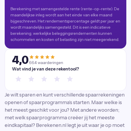
Berekening met samengestelde rente (rente-op-rente). De
maandelijkse inleg wordt aan het einde van elke maand
bijgeschreven. Het rendementspercentage geldt per jaar en
wordt maandelijks samengesteld. Dit is een indicatieve
berekening; werkelijke beleggingsrendementen kunnen
schommelen en kosten of belasting zijn niet meegerekend.
4,0
664
waarderingen
Wat vind je van deze rekentool?
Je wilt sparen en kunt verschillende spaarrekeningen
openen of spaarprogramma's starten. Maar welke is
het meest geschikt voor jou? Met andere woorden;
met welk spaarprogramma creëer jij het meeste
eindkapitaal? Berekenen.nl legt je uit waar je op moet