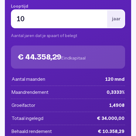
Looptijd
jaar
Aantal jaren dat je spaart of belegt
€ 44.358,29
Eindkapitaal
Aantal maanden
120 mnd
Maandrendement
0,3333%
Groeifactor
1,4908
Totaal ingelegd
€ 34.000,00
Behaald rendement
€ 10.358,29