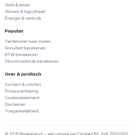
Geld & lenen
Wonen & hypotheek
Energie & verbruik
Populair
Centimeter naar meter
Annuïteit berekenen
BTW berekenen
Stroomverbruik berekenen
Over & juridisch
Contact & colofon
Privacyverklaring
Cookiestatement
Disclaimer
Toegankelijkheid
© 2026
Berekenen.nl
— een uitgave van
Finckers B.V.
· KvK
76100200
·