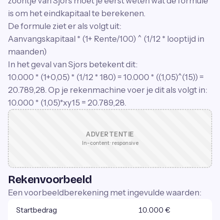
zoontje van Sjors moet je eerst weten wat de formule
is om het eindkapitaal te berekenen.
De formule ziet er als volgt uit:
Aanvangskapitaal * (1+ Rente/100) ^ (1/12 * looptijd in
maanden)
In het geval van Sjors betekent dit:
10.000 * (1+0,05) * (1/12 * 180) = 10.000 * ((1,05)^(15)) =
20.789,28. Op je rekenmachine voer je dit als volgt in:
10.000 * (1,05)*xy15 = 20.789,28.
ADVERTENTIE
In-content · responsive
Rekenvoorbeeld
Een voorbeeldberekening met ingevulde waarden:
Startbedrag
10.000 €