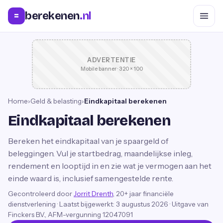
berekenen
.nl
=
ADVERTENTIE
Mobile banner · 320 × 100
Home
›
Geld & belasting
›
Eindkapitaal berekenen
Eindkapitaal berekenen
Bereken het eindkapitaal van je spaargeld of
beleggingen. Vul je startbedrag, maandelijkse inleg,
rendement en looptijd in en zie wat je vermogen aan het
einde waard is, inclusief samengestelde rente.
Gecontroleerd door
Jorrit Drenth
, 20+ jaar financiële
dienstverlening
·
Laatst bijgewerkt:
3 augustus 2026
· Uitgave van
Finckers B.V., AFM-vergunning 12047091