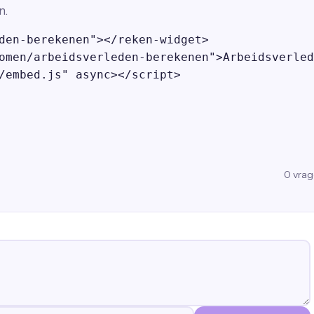
n.
den-berekenen"></reken-widget>

omen/arbeidsverleden-berekenen">Arbeidsverled
/embed.js" async></script>
0
vra