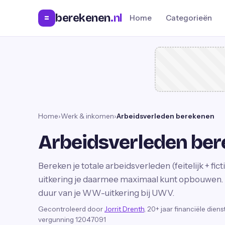
berekenen
.nl
=
Home
Categorieën
Home
›
Werk & inkomen
›
Arbeidsverleden berekenen
Arbeidsverleden be
Bereken je totale arbeidsverleden (feitelijk + f
uitkering je daarmee maximaal kunt opbouwen. 
duur van je WW-uitkering bij UWV.
Gecontroleerd door
Jorrit Drenth
, 20+ jaar financiële dien
vergunning 12047091