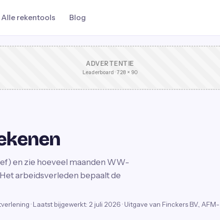
Alle rekentools
Blog
ADVERTENTIE
Leaderboard · 728 × 90
rekenen
ictief) en zie hoeveel maanden WW-
Het arbeidsverleden bepaalt de
stverlening
·
Laatst bijgewerkt:
2 juli 2026
· Uitgave van Finckers B.V., AFM-