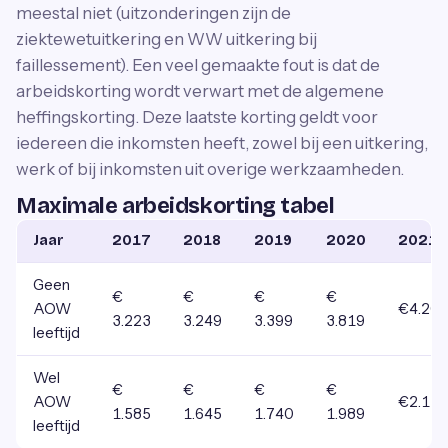
meestal niet (uitzonderingen zijn de
ziektewetuitkering en WW uitkering bij
faillessement). Een veel gemaakte fout is dat de
arbeidskorting wordt verwart met de algemene
heffingskorting. Deze laatste korting geldt voor
iedereen die inkomsten heeft, zowel bij een uitkering,
werk of bij inkomsten uit overige werkzaamheden.
Maximale arbeidskorting tabel
Jaar
2017
2018
2019
2020
2021
Geen
€
€
€
€
AOW
€4.20
3.223
3.249
3.399
3.819
leeftijd
Wel
€
€
€
€
AOW
€2.178
1.585
1.645
1.740
1.989
leeftijd