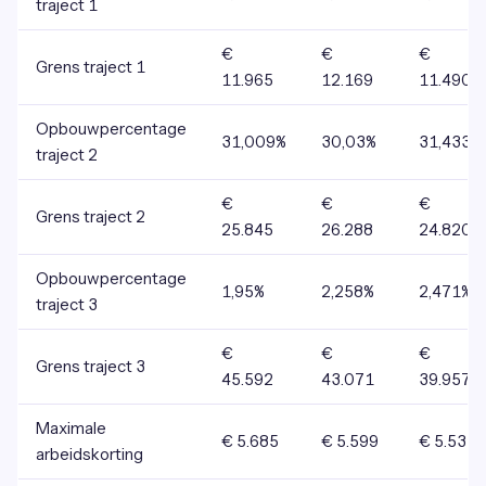
traject 1
€
€
€
Grens traject 1
11.965
12.169
11.490
Opbouwpercentage
31,009%
30,03%
31,433%
traject 2
€
€
€
Grens traject 2
25.845
26.288
24.820
Opbouwpercentage
1,95%
2,258%
2,471%
traject 3
€
€
€
Grens traject 3
45.592
43.071
39.957
Maximale
€ 5.685
€ 5.599
€ 5.532
arbeidskorting