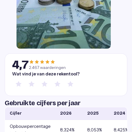
4,7
2.467
waarderingen
Wat vind je van deze rekentool?
Gebruikte cijfers per jaar
Cijfer
2026
2025
2024
Opbouwpercentage
8,324%
8,053%
8,425%