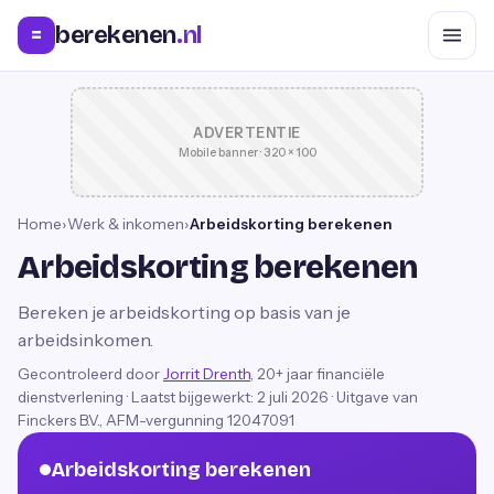
berekenen
.nl
=
ADVERTENTIE
Mobile banner · 320 × 100
Home
›
Werk & inkomen
›
Arbeidskorting berekenen
Arbeidskorting berekenen
Bereken je arbeidskorting op basis van je
arbeidsinkomen.
Gecontroleerd door
Jorrit Drenth
, 20+ jaar financiële
dienstverlening
·
Laatst bijgewerkt:
2 juli 2026
· Uitgave van
Finckers B.V., AFM-vergunning 12047091
Arbeidskorting berekenen