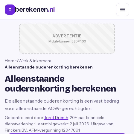
berekenen
.nl
=
ADVERTENTIE
Mobile banner · 320 × 100
Home
›
Werk & inkomen
›
Alleenstaande ouderenkorting berekenen
Alleenstaande
ouderenkorting berekenen
De alleenstaande ouderenkorting is een vast bedrag
voor alleenstaande AOW-gerechtigden.
Gecontroleerd door
Jorrit Drenth
, 20+ jaar financiële
dienstverlening
·
Laatst bijgewerkt:
2 juli 2026
· Uitgave van
Finckers B.V., AFM-vergunning 12047091