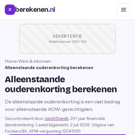
berekenen
.nl
=
ADVERTENTIE
Mobile banner · 320 × 100
Home
›
Werk & inkomen
›
Alleenstaande ouderenkorting berekenen
Alleenstaande
ouderenkorting berekenen
De alleenstaande ouderenkorting is een vast bedrag
voor alleenstaande AOW-gerechtigden.
Gecontroleerd door
Jorrit Drenth
, 20+ jaar financiële
dienstverlening
·
Laatst bijgewerkt:
2 juli 2026
· Uitgave van
Finckers B.V., AFM-vergunning 12047091