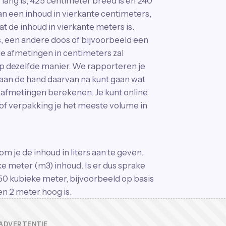
ang is, 425 centimeter breed is en 240
aan een inhoud in vierkante centimeters,
 de inhoud in vierkante meters is.
, een andere doos of bijvoorbeeld een
de afmetingen in centimeters zal
p dezelfde manier. We rapporteren je
 aan de hand daarvan na kunt gaan wat
e afmetingen berekenen. Je kunt online
of verpakking je het meeste volume in
 je de inhoud in liters aan te geven.
eke meter (m3) inhoud. Is er dus sprake
n 50 kubieke meter, bijvoorbeeld op basis
en 2 meter hoog is.
ADVERTENTIE