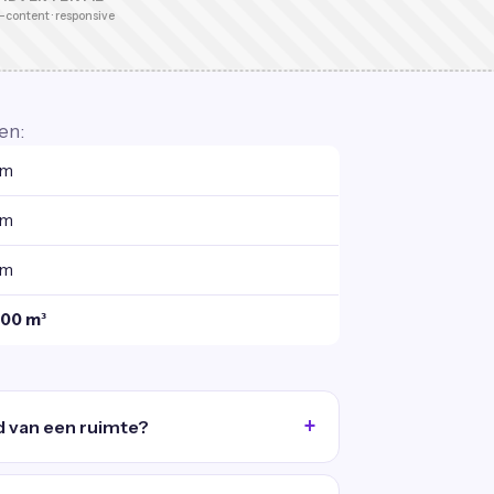
-content · responsive
en:
 m
 m
 m
,00 m³
d van een ruimte?