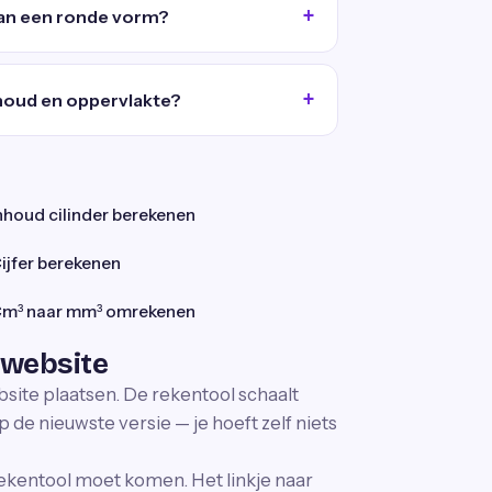
van een ronde vorm?
nhoud en oppervlakte?
nhoud cilinder berekenen
ijfer berekenen
m³ naar mm³ omrekenen
 website
bsite plaatsen. De rekentool schaalt
p de nieuwste versie — je hoeft zelf niets
ekentool moet komen. Het linkje naar