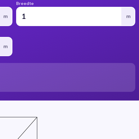
Breedte
m
m
m