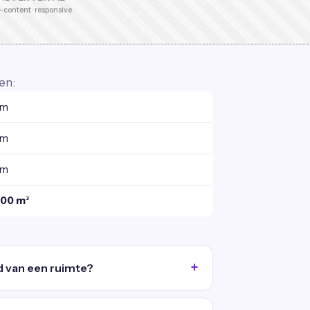
-content · responsive
en:
 m
 m
 m
,00 m³
d van een ruimte?