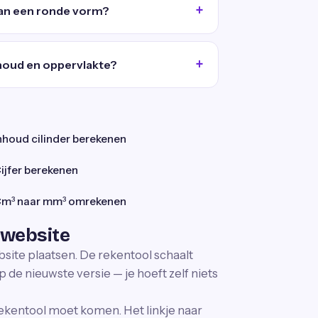
van een ronde vorm?
nhoud en oppervlakte?
nhoud cilinder berekenen
ijfer berekenen
m³ naar mm³ omrekenen
 website
bsite plaatsen. De rekentool schaalt
p de nieuwste versie — je hoeft zelf niets
ekentool moet komen. Het linkje naar