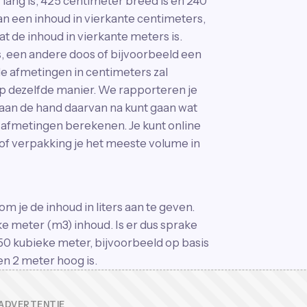
ang is, 425 centimeter breed is en 240
aan een inhoud in vierkante centimeters,
 de inhoud in vierkante meters is.
, een andere doos of bijvoorbeeld een
de afmetingen in centimeters zal
p dezelfde manier. We rapporteren je
 aan de hand daarvan na kunt gaan wat
e afmetingen berekenen. Je kunt online
of verpakking je het meeste volume in
 je de inhoud in liters aan te geven.
eke meter (m3) inhoud. Is er dus sprake
n 50 kubieke meter, bijvoorbeeld op basis
en 2 meter hoog is.
ADVERTENTIE