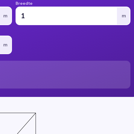
Breedte
m
m
m