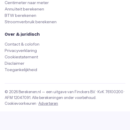
Centimeter naar meter
Annuïteit berekenen
BTW berekenen
Stroomverbruik berekenen
Over & juridisch
Contact & colofon
Privacyverklaring
Cookiestatement
Disclaimer
Toegankelijkheid
© 2026
Berekenen.nl
— een uitgave van
Finckers B.V.
· KvK
76100200
·
AFM
12047091
. Alle berekeningen onder voorbehoud.
Cookievoorkeuren
·
Adverteren