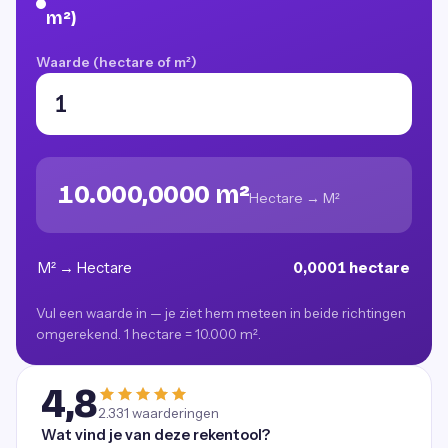
m²)
Waarde (hectare of m²)
10.000,0000 m²
Hectare → M²
M² → Hectare
0,0001 hectare
Vul een waarde in — je ziet hem meteen in beide richtingen
omgerekend. 1 hectare = 10.000 m².
4,8
2.331
waarderingen
Wat vind je van deze rekentool?