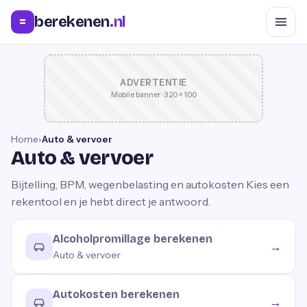
berekenen
.nl
=
ADVERTENTIE
Mobile banner · 320 × 100
Home
›
Auto & vervoer
Auto & vervoer
Bijtelling, BPM, wegenbelasting en autokosten
Kies een
rekentool en je hebt direct je antwoord.
Alcoholpromillage berekenen
→
Auto & vervoer
Autokosten berekenen
→