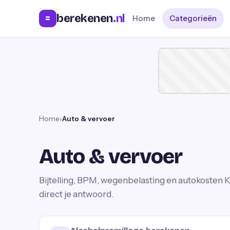
berekenen
.nl
=
Home
Categorieën
Home
›
Auto & vervoer
Auto & vervoer
Bijtelling, BPM, wegenbelasting en autokosten
K
direct je antwoord.