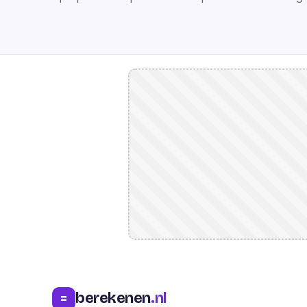
berekenen
.nl
=