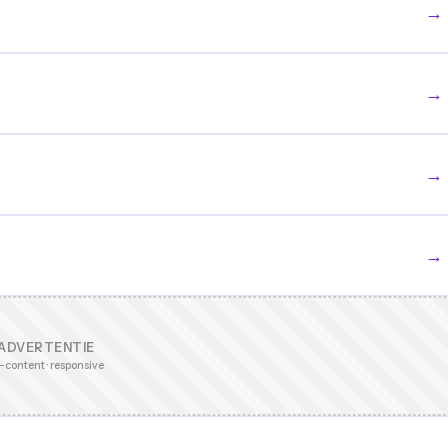
→
→
→
→
ADVERTENTIE
-content · responsive