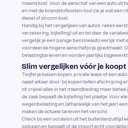
maand kost. Voor de aanschaf van een auto uit h
en met de brandstofkosten-tool zie je wat een rit
diesel of stroom kost.
Handig bij het vergelijken van auto's: reken eers
verzekering, bijtelling) uit en tel daar de variabe
vergelijk je een zuinige benzineauto eerlijk met e
voordeel de hogere aanschafprijs goedmaakt. De
belastingtarieven en worden jaarlijks bijgewerkt
Slim vergelijken vóór je koopt 
Twijfel je tussen kopen, private lease of een aut
naast elkaar door: bij kopen tellen afschrijving 
zit vrijwel alles in het maandbedrag maar betaal 
de zaak bepaalt de bijtelling het plaatje. Voor ele
wegenbelasting en (afhankelijk van het jaar) een k
maken de actuele tarieven het verschil.
Check bij een occasion uit het buitenland altijd ee
oplopen en bepaalt of de import echt voordelig i