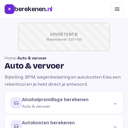
berekenen
.nl
=
ADVERTENTIE
Mobile banner · 320 × 100
Home
›
Auto & vervoer
Auto & vervoer
Bijtelling, BPM, wegenbelasting en autokosten
Kies een
rekentool en je hebt direct je antwoord.
Alcoholpromillage berekenen
→
Auto & vervoer
Autokosten berekenen
→