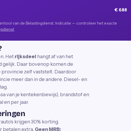
€ 688
tool van de Belastingdienst. Indicatie — controleer het exacte
ngdienst
.
?
en. Het
rijksdeel
hangt af van het
nd gelijk. Daar bovenop komen de
 provincie zelf vaststelt. Daardoor
vincie meer dan in de andere. Diesel- en
lag.
ssa van je kentekenbewijs), brandstof en
l en per jaar.
eringen
to's krijgen 30% korting.
r betalen extra.
Geen MRB: