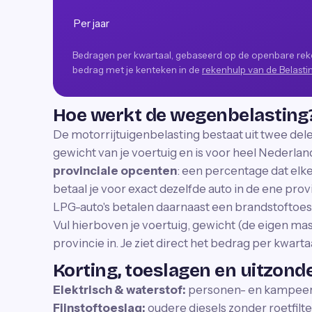
Per jaar
Bedragen per kwartaal, gebaseerd op de openbare reken
bedrag met je kenteken in de
rekenhulp van de Belasti
Hoe werkt de wegenbelasting
De motorrijtuigenbelasting bestaat uit twee del
gewicht van je voertuig en is voor heel Nederla
provinciale opcenten
: een percentage dat elke
betaal je voor exact dezelfde auto in de ene pro
LPG-auto's betalen daarnaast een brandstoftoes
Vul hierboven je voertuig, gewicht (de eigen ma
provincie in. Je ziet direct het bedrag per kwartaa
Korting, toeslagen en uitzond
Elektrisch & waterstof:
personen- en kampeerau
Fijnstoftoeslag:
oudere diesels zonder roetfilte