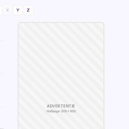
X
Y
Z
ADVERTENTIE
Halfpage · 300 × 600