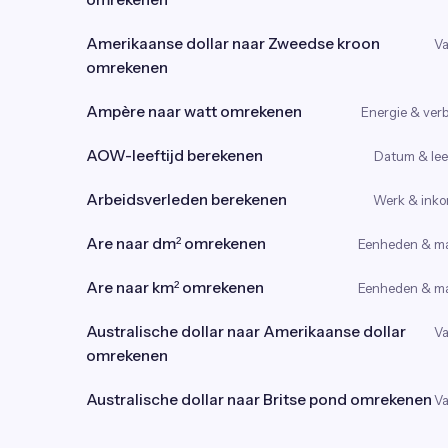
Amerikaanse dollar naar Zweedse kroon
Va
omrekenen
Ampère naar watt omrekenen
Energie & verb
AOW-leeftijd berekenen
Datum & leef
Arbeidsverleden berekenen
Werk & ink
Are naar dm² omrekenen
Eenheden & m
Are naar km² omrekenen
Eenheden & m
Australische dollar naar Amerikaanse dollar
Va
omrekenen
Australische dollar naar Britse pond omrekenen
Va