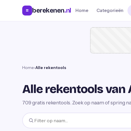
berekenen
.nl
=
Home
Categorieën
Home
›
Alle rekentools
Alle rekentools van 
709
gratis rekentools. Zoek op naam of spring na