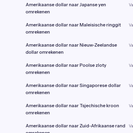
Amerikaanse dollar naar Japanse yen
Va
omrekenen
Amerikaanse dollar naar Maleisische ringgit
Va
omrekenen
Amerikaanse dollar naar Nieuw-Zeelandse
Va
dollar omrekenen
Amerikaanse dollar naar Poolse zloty
Va
omrekenen
Amerikaanse dollar naar Singaporese dollar
Va
omrekenen
Amerikaanse dollar naar Tsjechische kroon
Va
omrekenen
Amerikaanse dollar naar Zuid-Afrikaanse rand
Va
omrekenen