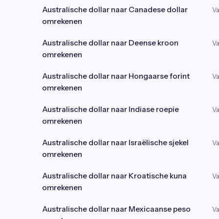
Australische dollar naar Canadese dollar
Va
omrekenen
Australische dollar naar Deense kroon
Va
omrekenen
Australische dollar naar Hongaarse forint
Va
omrekenen
Australische dollar naar Indiase roepie
Va
omrekenen
Australische dollar naar Israëlische sjekel
Va
omrekenen
Australische dollar naar Kroatische kuna
Va
omrekenen
Australische dollar naar Mexicaanse peso
Va