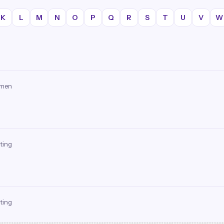
K
L
M
N
O
P
Q
R
S
T
U
V
W
omen
ting
ting