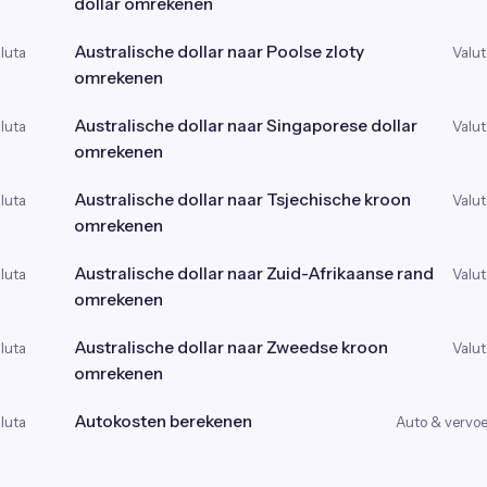
dollar omrekenen
Australische dollar naar Poolse zloty
luta
Valut
omrekenen
Australische dollar naar Singaporese dollar
luta
Valut
omrekenen
Australische dollar naar Tsjechische kroon
luta
Valut
omrekenen
Australische dollar naar Zuid-Afrikaanse rand
luta
Valut
omrekenen
Australische dollar naar Zweedse kroon
luta
Valut
omrekenen
Autokosten berekenen
luta
Auto & vervoe