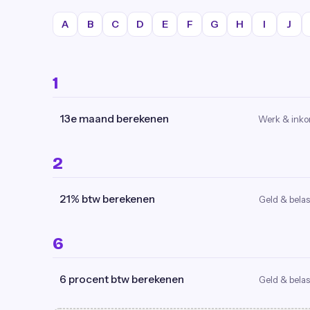
A
B
C
D
E
F
G
H
I
J
1
13e maand berekenen
Werk & ink
2
21% btw berekenen
Geld & belas
6
6 procent btw berekenen
Geld & belas