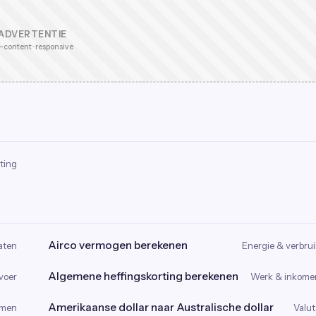
ADVERTENTIE
-content · responsive
ting
Airco vermogen berekenen
aten
Energie & verbrui
Algemene heffingskorting berekenen
voer
Werk & inkome
Amerikaanse dollar naar Australische dollar
omen
Valut