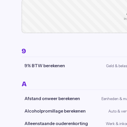
In
9
9% BTW berekenen
Geld & belas
A
Afstand onweer berekenen
Eenheden & m
Alcoholpromillage berekenen
Auto & ver
Alleenstaande ouderenkorting
Werk & ink