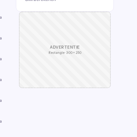
a
a
ADVERTENTIE
Rectangle · 300 × 250
a
a
a
a