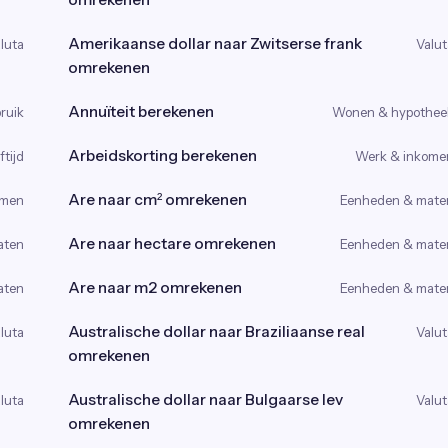
Amerikaanse dollar naar Zwitserse frank
luta
Valut
omrekenen
Annuïteit berekenen
ruik
Wonen & hypothee
Arbeidskorting berekenen
tijd
Werk & inkome
Are naar cm² omrekenen
omen
Eenheden & mate
Are naar hectare omrekenen
aten
Eenheden & mate
Are naar m2 omrekenen
aten
Eenheden & mate
Australische dollar naar Braziliaanse real
luta
Valut
omrekenen
Australische dollar naar Bulgaarse lev
luta
Valut
omrekenen