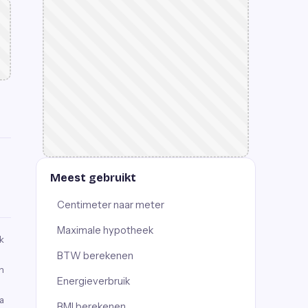
Meest gebruikt
Centimeter naar meter
Maximale hypotheek
k
BTW berekenen
n
Energieverbruik
a
BMI berekenen