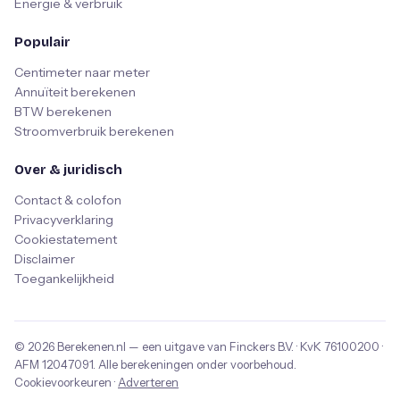
Energie & verbruik
Populair
Centimeter naar meter
Annuïteit berekenen
BTW berekenen
Stroomverbruik berekenen
Over & juridisch
Contact & colofon
Privacyverklaring
Cookiestatement
Disclaimer
Toegankelijkheid
© 2026
Berekenen.nl
— een uitgave van
Finckers B.V.
· KvK
76100200
·
AFM
12047091
. Alle berekeningen onder voorbehoud.
Cookievoorkeuren
·
Adverteren