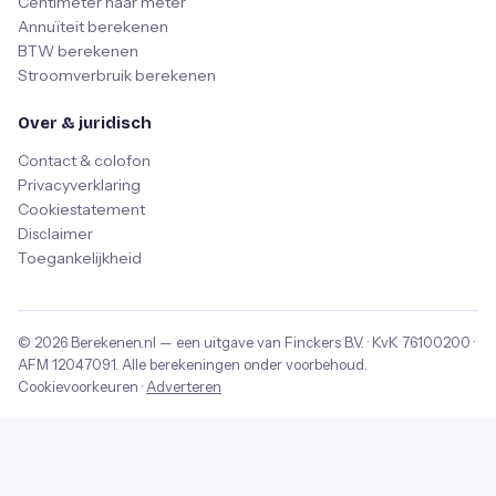
Centimeter naar meter
Annuïteit berekenen
BTW berekenen
Stroomverbruik berekenen
Over & juridisch
Contact & colofon
Privacyverklaring
Cookiestatement
Disclaimer
Toegankelijkheid
© 2026
Berekenen.nl
— een uitgave van
Finckers B.V.
· KvK
76100200
·
AFM
12047091
. Alle berekeningen onder voorbehoud.
Cookievoorkeuren
·
Adverteren