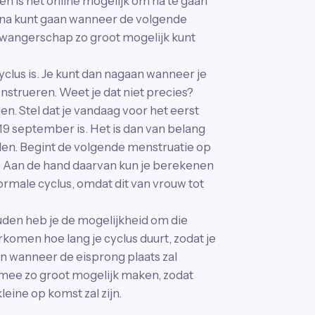
en is het online mogelijk om na te gaan
ok na kunt gaan wanneer de volgende
 zwangerschap zo groot mogelijk kunt
yclus is. Je kunt dan nagaan wanneer je
strueren. Weet je dat niet precies?
en. Stel dat je vandaag voor het eerst
19 september is. Het is dan van belang
den. Begint de volgende menstruatie op
ol. Aan de hand daarvan kun je berekenen
normale cyclus, omdat dit van vrouw tot
ouden heb je de mogelijkheid om die
komen hoe lang je cyclus duurt, zodat je
n wanneer de eisprong plaats zal
rmee zo groot mogelijk maken, zodat
leine op komst zal zijn.