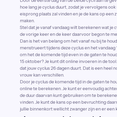
Door de eerste dag van de beide cycli aan te gev
hoe lang je cyclus duurt, zodat je vervolgens o
eisprong plaats zal vinden en je de kans op een
maken.
Stel dat je vanaf vandaag wilt berekenen wat je c
de vorige keer en de keer daarvoor begon te men
Dan is het van belang om het vanaf nu bij te houd
menstrueert tijdens deze cyclus en het vandaag 
om het de komende tijd even in de gaten te hou
15 oktober? Je kunt dit online invoeren in de to
dat jouw cyclus 26 dagen duurt. Dat is een heel 
vrouw kan verschillen.
Door je cyclus de komende tijd in de gaten te h
online te berekenen. Je kunt er eenvoudig achter
de duur daarvan kunt gebruiken om te berekene
vinden. Je kunt de kans op een bevruchting daa
jullie binnenkort wellicht zwanger zijn en er een k