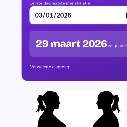
Eerste dag laatste menstruatie
29 maart 2026
Volgende 
Verwachte eisprong