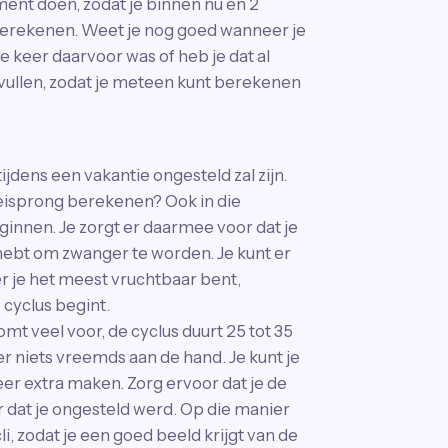
ment doen, zodat je binnen nu en 2
berekenen. Weet je nog goed wanneer je
 keer daarvoor was of heb je dat al
nvullen, zodat je meteen kunt berekenen
ijdens een vakantie ongesteld zal zijn.
 eisprong berekenen? Ook in die
eginnen. Je zorgt er daarmee voor dat je
hebt om zwanger te worden. Je kunt er
 je het meest vruchtbaar bent,
cyclus begint.
 komt veel voor, de cyclus duurt 25 tot 35
s er niets vreemds aan de hand. Je kunt je
er extra maken. Zorg ervoor dat je de
er dat je ongesteld werd. Op die manier
 zodat je een goed beeld krijgt van de