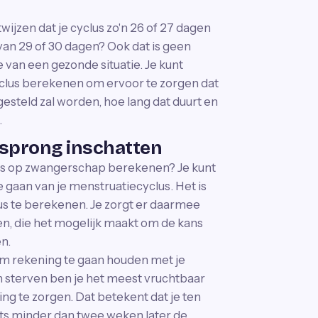
wijzen dat je cyclus zo'n 26 of 27 dagen
 van 29 of 30 dagen? Ook dat is geen
 van een gezonde situatie. Je kunt
yclus berekenen om ervoor te zorgen dat
esteld zal worden, hoe lang dat duurt en
.
isprong inschatten
ans op zwangerschap berekenen? Je kunt
 gaan van je menstruatiecyclus. Het is
clus te berekenen. Je zorgt er daarmee
en, die het mogelijk maakt om de kans
n.
om rekening te gaan houden met je
ten sterven ben je het meest vruchtbaar
g te zorgen. Dat betekent dat je ten
ets minder dan twee weken later de