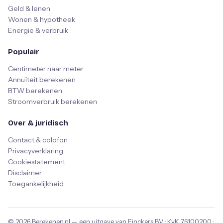
Geld & lenen
Wonen & hypotheek
Energie & verbruik
Populair
Centimeter naar meter
Annuïteit berekenen
BTW berekenen
Stroomverbruik berekenen
Over & juridisch
Contact & colofon
Privacyverklaring
Cookiestatement
Disclaimer
Toegankelijkheid
© 2026
Berekenen.nl
— een uitgave van
Finckers B.V.
· KvK
76100200
·