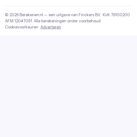
© 2026
Berekenen.nl
— een uitgave van
Finckers B.V.
· KvK
76100200
·
AFM
12047091
. Alle berekeningen onder voorbehoud.
Cookievoorkeuren
·
Adverteren