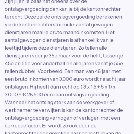
Zijn jij en je baas het oneens over de
ontslagvergoeding dan kan je bij de kantonrechter
terecht. Deze zal de ontslagvergoeding berekenen
via de kantonrechtersformule: aantal gewogen
dienstjaren maal je bruto maandinkomsten. Het
aantal gewogen dienstjaren is afhankelijk van je
leeftijd tijdens deze dienstjaren. Zo tellen alle
dienstjaren voor je 35e maar voor de helft, tussen je
45e en 55e voor anderhalf en alle jaren vanaf je 55e
tellen dubbel. Voorbeeld: Een man van 48 jaar met
een bruto inkomen van 3.000 euro wordt na acht jaar
ontslagen. Hij heeft dan recht op ( 3 x 1,5 + 5 x 1) x
3.000 = € 28.500 euro aan ontslagvergoeding.
Wanneer het ontslag sterk aan de werkgever of
werknemer te verwijten is kan de kantonrechter de
ontslagvergoeding verhogen of verlagen met een
correctiefactor. Er wordt zo ook door de
kantonrechter ook gekeken naar de leeftijd van de