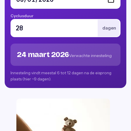
Cyclusduur
dagen
24 maart 2026
Verwachte innesteling
Innesteling vindt meestal 6 tot 12 dagen na de eisprong
plaats (hier ~9 dagen).