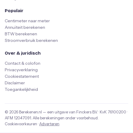
Populair
Centimeter naar meter
Annuïteit berekenen
BTW berekenen
Stroomverbruik berekenen
Over & juridisch
Contact & colofon
Privacyverklaring
Cookiestatement
Disclaimer
Toegankelijkheid
© 2026
Berekenen.nl
— een uitgave van
Finckers B.V.
· KvK
76100200
·
AFM
12047091
. Alle berekeningen onder voorbehoud.
Cookievoorkeuren
·
Adverteren