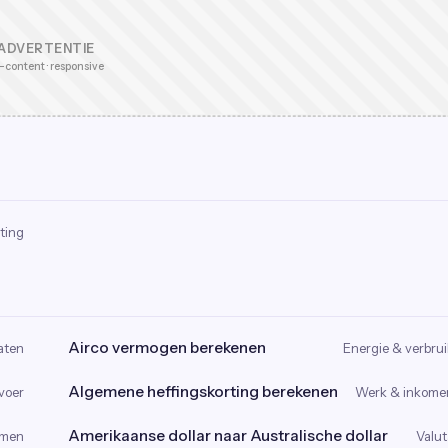
ADVERTENTIE
-content · responsive
ting
Airco vermogen berekenen
aten
Energie & verbrui
Algemene heffingskorting berekenen
voer
Werk & inkome
Amerikaanse dollar naar Australische dollar
omen
Valut