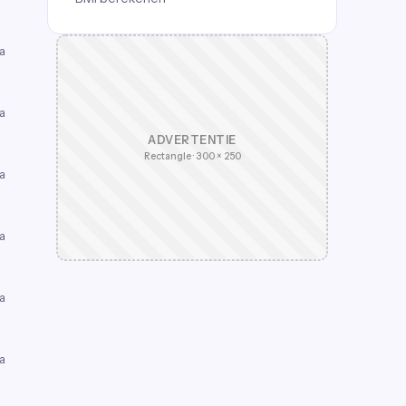
a
a
ADVERTENTIE
Rectangle · 300 × 250
a
a
a
a