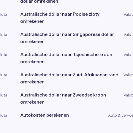
dollar omrekenen
Australische dollar naar Poolse zloty
luta
Valut
omrekenen
Australische dollar naar Singaporese dollar
luta
Valut
omrekenen
Australische dollar naar Tsjechische kroon
luta
Valut
omrekenen
Australische dollar naar Zuid-Afrikaanse rand
luta
Valut
omrekenen
Australische dollar naar Zweedse kroon
luta
Valut
omrekenen
Autokosten berekenen
luta
Auto & vervoe