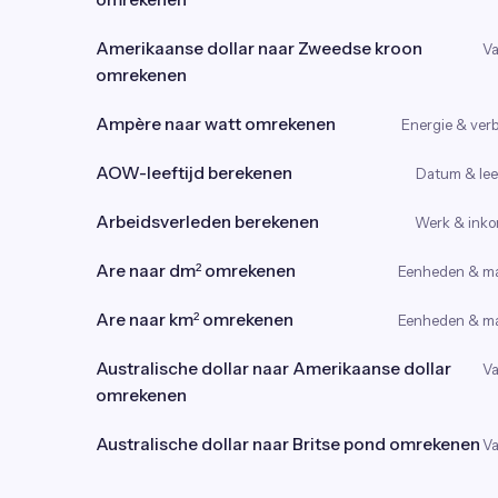
Amerikaanse dollar naar Zweedse kroon
Va
omrekenen
Ampère naar watt omrekenen
Energie & verb
AOW-leeftijd berekenen
Datum & leef
Arbeidsverleden berekenen
Werk & ink
Are naar dm² omrekenen
Eenheden & m
Are naar km² omrekenen
Eenheden & m
Australische dollar naar Amerikaanse dollar
Va
omrekenen
Australische dollar naar Britse pond omrekenen
Va