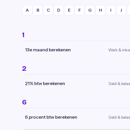
A
B
C
D
E
F
G
H
I
J
1
13e maand berekenen
Werk & ink
2
21% btw berekenen
Geld & belas
6
6 procent btw berekenen
Geld & belas