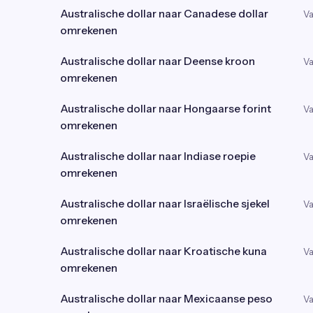
Australische dollar naar Canadese dollar
Va
omrekenen
Australische dollar naar Deense kroon
Va
omrekenen
Australische dollar naar Hongaarse forint
Va
omrekenen
Australische dollar naar Indiase roepie
Va
omrekenen
Australische dollar naar Israëlische sjekel
Va
omrekenen
Australische dollar naar Kroatische kuna
Va
omrekenen
Australische dollar naar Mexicaanse peso
Va