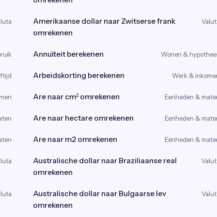
Amerikaanse dollar naar Zwitserse frank
luta
Valut
omrekenen
Annuïteit berekenen
ruik
Wonen & hypothee
Arbeidskorting berekenen
tijd
Werk & inkome
Are naar cm² omrekenen
omen
Eenheden & mate
Are naar hectare omrekenen
aten
Eenheden & mate
Are naar m2 omrekenen
aten
Eenheden & mate
Australische dollar naar Braziliaanse real
luta
Valut
omrekenen
Australische dollar naar Bulgaarse lev
luta
Valut
omrekenen