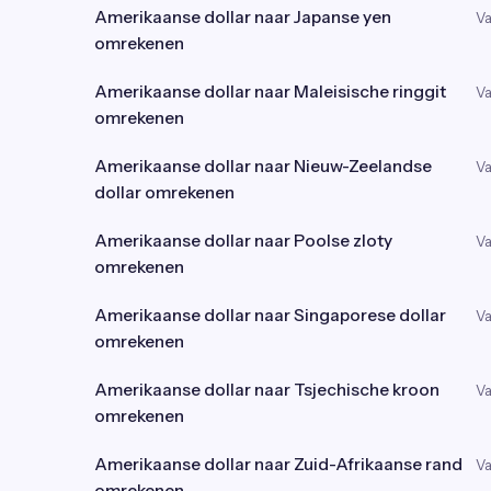
Amerikaanse dollar naar Japanse yen
Va
omrekenen
Amerikaanse dollar naar Maleisische ringgit
Va
omrekenen
Amerikaanse dollar naar Nieuw-Zeelandse
Va
dollar omrekenen
Amerikaanse dollar naar Poolse zloty
Va
omrekenen
Amerikaanse dollar naar Singaporese dollar
Va
omrekenen
Amerikaanse dollar naar Tsjechische kroon
Va
omrekenen
Amerikaanse dollar naar Zuid-Afrikaanse rand
Va
omrekenen