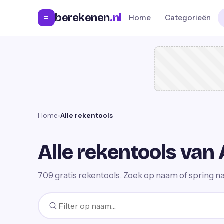
berekenen
.nl
=
Home
Categorieën
Home
›
Alle rekentools
Alle rekentools van 
709
gratis rekentools. Zoek op naam of spring na