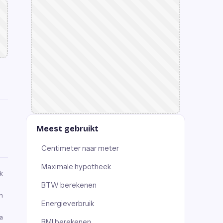
Meest gebruikt
Centimeter naar meter
Maximale hypotheek
k
BTW berekenen
n
Energieverbruik
a
BMI berekenen