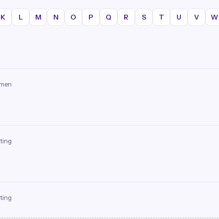
K
L
M
N
O
P
Q
R
S
T
U
V
W
omen
ting
ting