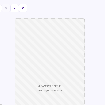
X
Y
Z
ADVERTENTIE
Halfpage · 300 × 600