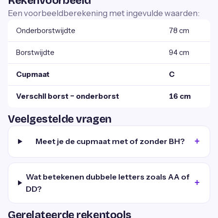
Rekenvoorbeeld
Een voorbeeldberekening met ingevulde waarden:
Onderborstwijdte
78 cm
Borstwijdte
94 cm
Cupmaat
C
Verschil borst − onderborst
16 cm
Veelgestelde vragen
Meet je de cupmaat met of zonder BH?
Wat betekenen dubbele letters zoals AA of
DD?
Gerelateerde rekentools