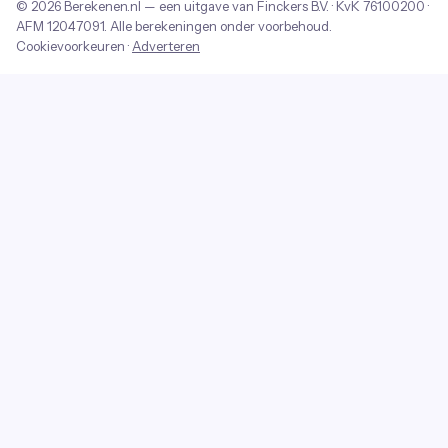
© 2026
Berekenen.nl
— een uitgave van
Finckers B.V.
· KvK
76100200
·
AFM
12047091
. Alle berekeningen onder voorbehoud.
Cookievoorkeuren
·
Adverteren